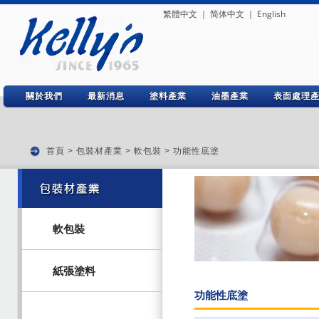
繁體中文
｜
简体中文
｜
English
關於我們
最新消息
塗料產業
油墨產業
表面處理
首頁
>
包裝材產業
>
軟包裝
> 功能性底塗
軟包裝
紙張塗料
功能性底塗