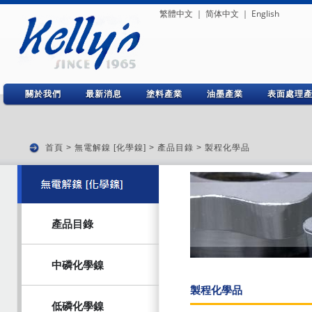
繁體中文
｜
简体中文
｜
English
關於我們
最新消息
塗料產業
油墨產業
表面處理
首頁
>
無電解鎳 [化學鎳]
>
產品目錄
> 製程化學品
產品目錄
中磷化學鎳
製程化學品
低磷化學鎳